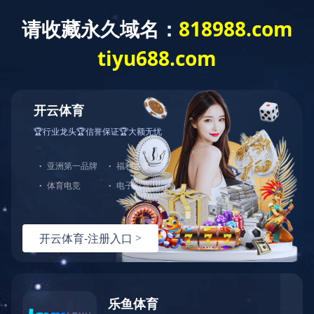
首 页
走进蓝城
新闻资讯
业务模式
桂花
地中海
法式
桂花