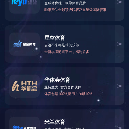
桂花公寓系列建筑风格从摩尔风格演变过来，建筑整体清新典雅，采用古典主义
崇意境。桂花多层公寓系列主要特点为暖色调、四坡屋顶、三段式立面、八角窗
桂花公寓系列采用围合式的组团布局，突出整体性、向心性，营造社区环境的
系，将建筑融入景观之中。
桂花公寓系列交通组织实行组团人车分流，车行布置于外围，或者直接从主入
中，营造富有活力的社区核心公共空间。会所的室外泳池和庭院景观，结合小区
继“杭州桂花城”这个开山之作之后，桂花系列产品日臻完美，相继推出了宁波