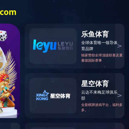
蓝城恒汇
邮件
OA平台
采购
球速qiusu（中国）
您的位置：
首页
>
在线搜盘