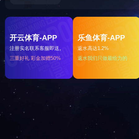
浙江
福建
安徽
北京
山东
乌镇雅园
销售状态：在售