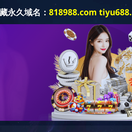
蓝城农业
蓝城颐养
蓝熙健康
资讯
业务模式
理想小镇
产品品类
招标