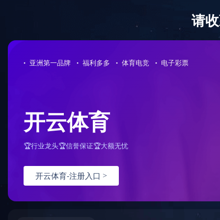
首 页
走进蓝城
新闻
在线搜盘