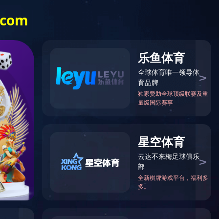
蓝城恒汇
邮件
OA平台
采购
球速qiusu（中国）
您的位置：
首页
>
新闻资讯
>
媒体聚焦