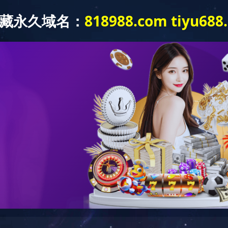
蓝城农业
蓝城颐养
蓝熙健康
资讯
业务模式
理想小镇
产品品类
招标
蓝城视频