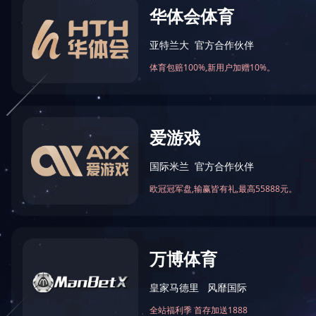
有"中国房地产业半个乔布斯"之称的绿城中
绿城电商通过电子商务手段，将建材价格透明
价格灰色空间，并帮助规模有限的中小房企用有限
宋卫平的理想，在经历了一年多时间后，开始成
外，实现业绩翻倍增长。
截至12月，绿城电商已成功拓展了包括葛洲
等。目前，绿城电商服务的房地产项目已达600余
绿城真的能帮助其他地产同行有效地降低建造
绿城电子商务有限公司副总经理钱晟磊也坦言
方法就是协助供应商改造供应链。
绿城电商能帮助供应商在为电商提供定制建材