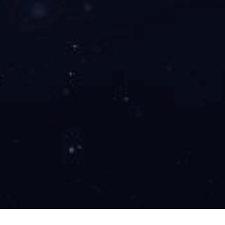
相信讲道义、走正道、得正果的蓝城团队，始终秉承
“品质筑造价值、服务提升
养、健康、教育为核心配套产业，通过强大的品牌运营能力，为政府、企业及资