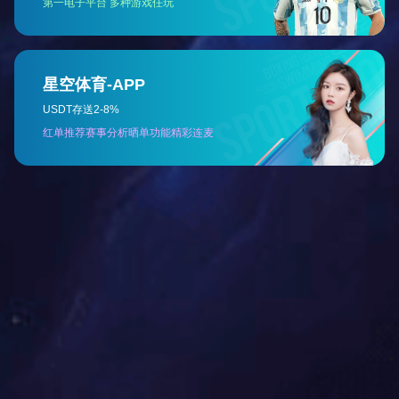
△ 球速网页版总裁许峰先生上台领奖
球速网页版总裁许峰先生作为受邀嘉宾参与
“产业与科技 更长远的未来”
主题讨论
荣誉论证价值，品牌树立标杆
“2021年度影响力代建管理运营商”荣誉称号的获得，是社会各界对蓝城品牌的
作为轻资产代建业务的国内首倡者，早在2009年，蓝城董事长宋卫平先生便明确
城前身——绿城建设开创国内商业代建的先河；2014年绿城建设更名为蓝城，并
号；2021年荣获
“中国房地产代建运营优秀企业”、“中国房地产政府代建运营引