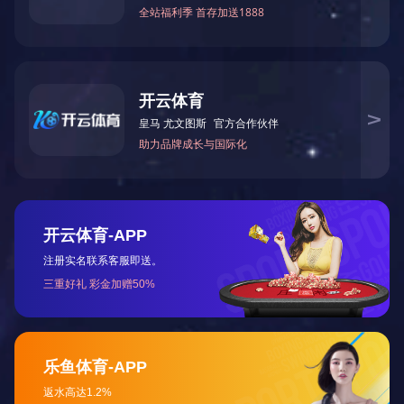
在全国众多主流媒体、研究机构、地产开发企业、投资机构、金融投行及专业机
代建管理运营商”
荣誉称号。