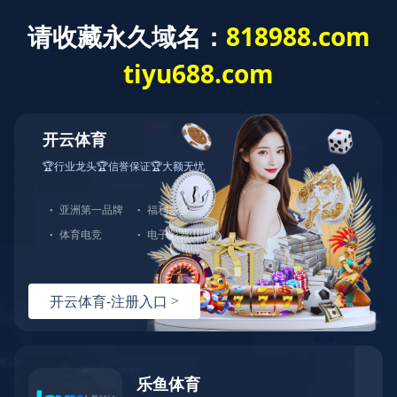
首 页
走进蓝城
新闻资讯
业务模式
蓝城新闻
媒体聚焦
蓝城视频
蓝城新闻