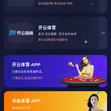
球速网页版执行总裁傅林江先生出席会议并发表了题为《大象，在镜面上
的方向。“乡村振兴”国家战略的提出，是机遇，更是挑战。平衡好政府需求、
须承担起的社会责任，傅总还特别分享了蓝城特色小镇。目前球速网页版有包括