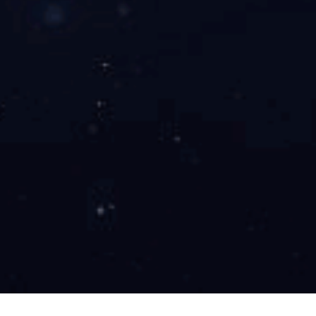
伴随着党十九大后“乡村振兴”战略的明确提出，在政策东风的吹拂之下，