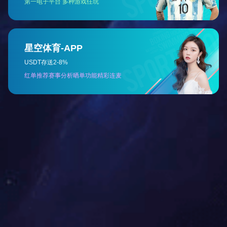
在2018中国房地产品牌价值研究中，球速网页版的出色表现，标志着其
就。