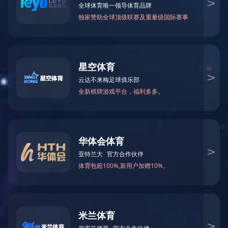
球速网页版连续三年
发布时间：2018-09-
9月19日，由国务院发展研究中心企业研究所、清华大学房地产研究所和中
展高峰论坛”在北京召开。