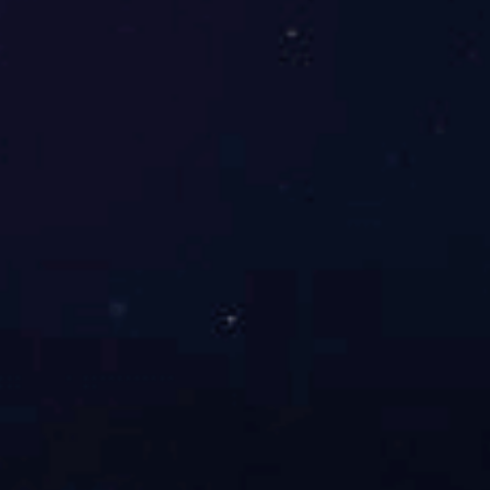
尼古拉斯·福科博士讲述了
智慧城市（Smart City）
的实践和应用，通过
强调在技术革新的基础上，坚持
“好的城市，更好的生活”
的建设方向。
福科博士还进一步指出，应注重从规划、财务、基础设施、建筑、管理等
而对于智慧的城市化发展，福科博士给出了这样的观点：越来越多的城市