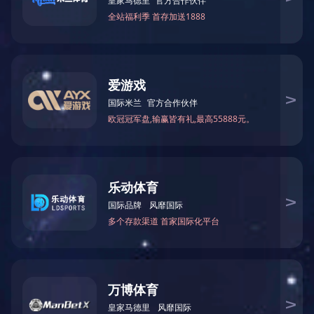
如果说，两届引发广泛关注和讨论的
“镇长日”
，是蓝城在小镇这条道路上
踏实。
那么，同样已历两届的小镇中英论坛，则是蓝城在默默锤炼自己， 在谦逊
分享不倦，汲取亦不懈。诚如宋卫平董事长在刚刚圆满落幕的2018年蓝
皆因蓝城欲有为于小镇。