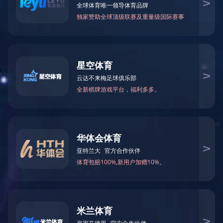
20
发布时间：2018-03-