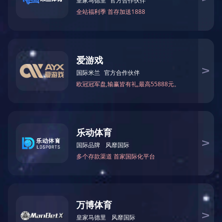
9月9日，这里迎来了一支特殊的“秋游”队伍——原浙江省委秘书长马瑞康
养事业进行参观考察。