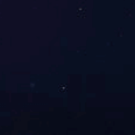
在参观考察过程中，他们着重对乌镇雅园养老设施设备和各种适老化设计进
还有颐乐学院独具特色的活动内容，惬意又自由的生活方式，也让老同志们兴趣