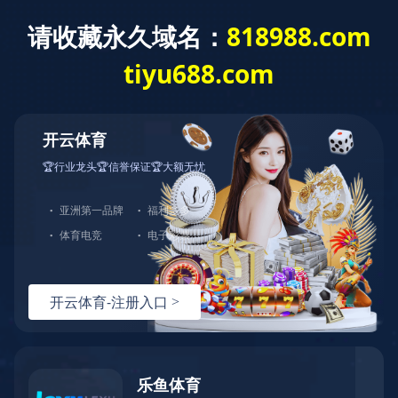
首 页
走进蓝城
新闻资讯
业务模式
蓝城新闻
媒体聚焦
蓝城视频
蓝城新闻