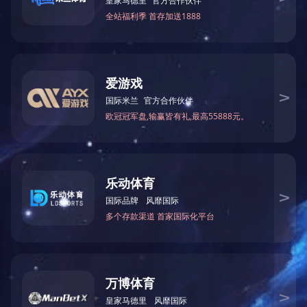
此次会议上，宋卫平董事长发表了关于蓝绿双城2015年战略规划的重要讲话。
展提出了要求：“2015年的整体经营环境，没有乐观的理由，也没有过度悲观的
势，秉持谨慎、乐观的态度，坚守基本的价值取向，即走正道、得正果，秉承“真
在互联网时代蓝绿双城要做出改变，强调“客户是一家人”以及“为理想生活服务
重于转型、着重于养老，做理想生活的综合服务商。
在表彰环节，绿城房地产集团的14个先进集体和708名先进个人受到表彰